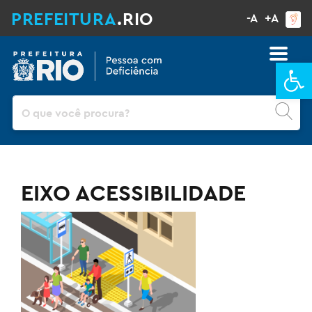
PREFEITURA
.RIO
-A
+A
Ba
Pesquisar
EIXO ACESSIBILIDADE