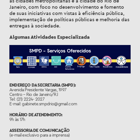
as cidades metropolitanas e a cidade do Rio de
Janeiro, com foco no desenvolvimento e fomento
de suas iniciativas com vistas à eficiência pública,
implementação de políticas públicas e melhoria das
entregas à sociedade.
Algumas Atividades Especializada
ENDEREÇO DA SECRETARIA (SMPD):
Avenida Presidente Vargas, 1997
Centro – Rio de Janeiro/RJ
Tel: (21) 2224- 2027
E-mail: gabinete.smpdrio@gmail.com
HORÁRIO DE ATENDIMENTO:
9h às 17h
ASSESSORIA DE COMUNICAÇÃO
(e-mail exclusivo para a imprensa)