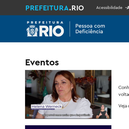
PREFEITURA
.RIO
-
Acessibilidade
Eventos
Conh
volta
Veja 