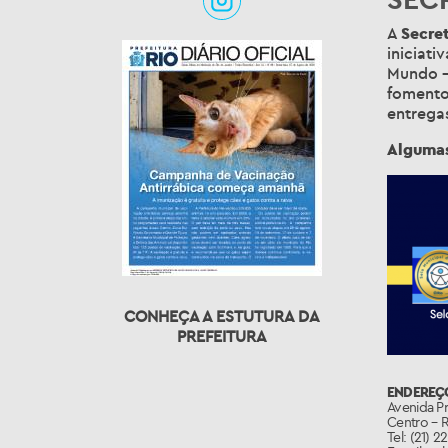
A
Secre
iniciati
Mundo –
fomento 
entrega
Algumas
CONHEÇA A ESTUTURA DA
PREFEITURA
ENDEREÇO
Avenida Pr
Centro – R
Tel: (21) 