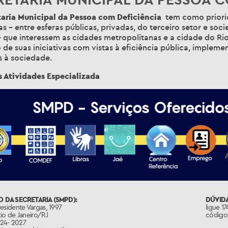
taria Municipal da Pessoa com Deficiência
tem como priori
vas – entre esferas públicas, privadas, do terceiro setor e soc
 que interessem as cidades metropolitanas e a cidade do Ri
de suas iniciativas com vistas à eficiência pública, impleme
s à sociedade.
 Atividades Especializada
 DA SECRETARIA (SMPD):
DÚVIDA
esidente Vargas, 1997
ligue 1
io de Janeiro/RJ
código 
2224- 2027