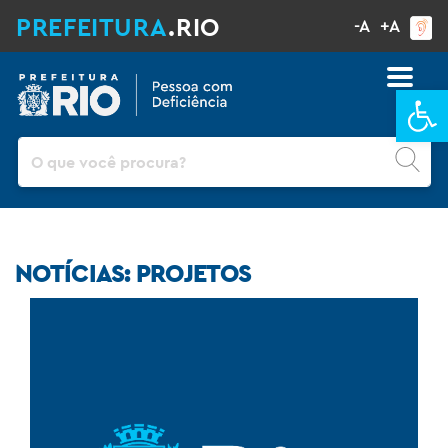
PREFEITURA
.RIO
-A
+A
Ba
Pesquisar
NOTÍCIAS: PROJETOS